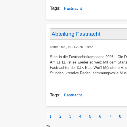
Tags
Fastnacht
Abteilung Fastnacht
admin
Mo., 10.11.2025 - 09:56
Start in die Fastnachtskampagne 2026 – Die D
Am 11.11. ist es wieder so weit: Mit dem Star
Fastnachter der DJK Blau-Weiß Münster e.V. di
Stunden, kreative Reden, stimmungsvolle Mus
Tags
Fastnacht
Seitennummerierung
Aktuelle
1
Page
2
Page
3
Page
4
Page
5
Page
6
Page
7
Pag
8
Seite