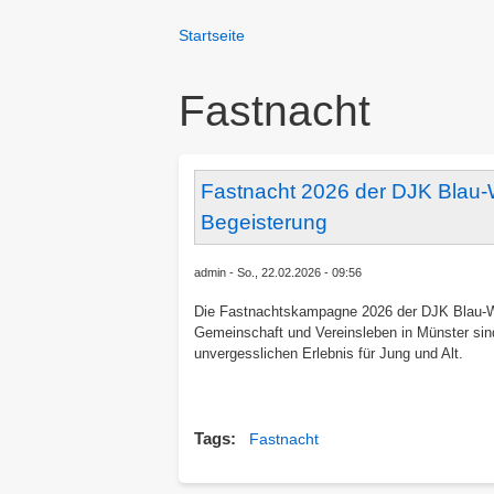
You
Startseite
Breadcrumbs
are
here:
Fastnacht
Fastnacht 2026 der DJK Blau-We
Begeisterung
admin
So., 22.02.2026 - 09:56
Die Fastnachtskampagne 2026 der DJK Blau-Wei
Gemeinschaft und Vereinsleben in Münster sin
unvergesslichen Erlebnis für Jung und Alt.
Tags
Fastnacht