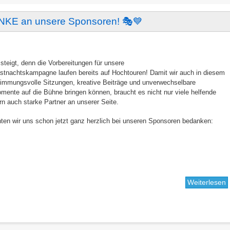
B
NKE an unsere Sponsoren! 🎭💙
M
e
E
 steigt, denn die Vorbereitungen für unsere
astnachtskampagne laufen bereits auf Hochtouren! Damit wir auch in diesem
n
timmungsvolle Sitzungen, kreative Beiträge und unverwechselbare
H
ente auf die Bühne bringen können, braucht es nicht nur viele helfende
v
n auch starke Partner an unserer Seite.
B
en wir uns schon jetzt ganz herzlich bei unseren Sponsoren bedanken:
Weiterlesen
ü
F