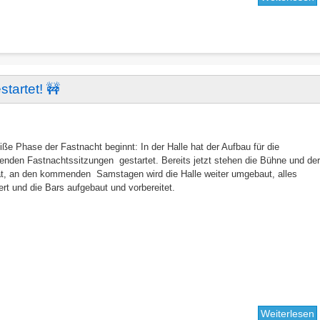
K
V
f
A
P
tartet! 🚧
iße Phase der Fastnacht beginnt: In der Halle hat der Aufbau für die
nden Fastnachtssitzungen gestartet. Bereits jetzt stehen die Bühne und de
rat, an den kommenden Samstagen wird die Halle weiter umgebaut, alles
ert und die Bars aufgebaut und vorbereitet.
Weiterlesen
ü