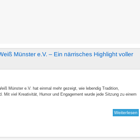
iß Münster e.V. – Ein närrisches Highlight voller
ß Münster e.V. hat einmal mehr gezeigt, wie lebendig Tradition,
d. Mit viel Kreativität, Humor und Engagement wurde jede Sitzung zu einem
Weiterlesen
ü
F
d