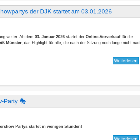
rshowpartys der DJK startet am 03.01.2026
u
S

zung weiter: Ab dem
03. Januar 2026
startet der
Online-Vorverkauf
für die
eiß Münster
, das Highlight für alle, die nach der Sitzung noch lange nicht nac
Weiterlesen
ü
O
V
f
d
A
d
w-Party 🎭
s
0
tershow Partys startet in wenigen Stunden!
Weiterlesen
ü