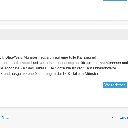
f
F
i
g

JK Blau-Weiß Münster freut sich auf eine tolle Kampagne!
tschuss in die neue Fastnachtskampagne beginnt für die Fastnachterinnen un
e schönste Zeit des Jahres. Die Vorfreude ist groß: auf unbeschwerte
ik und ausgelassene Stimmung in der DJK Halle in Münster.
Weiterlesen
ü
A
F
e
Page
9
…
Nächste
››
Letz
Ende
Seite
Seit