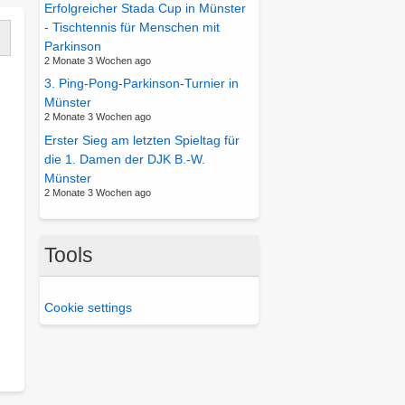
Erfolgreicher Stada Cup in Münster
lau-
- Tischtennis für Menschen mit
Weiß
Parkinson
ünster
2 Monate 3 Wochen ago
.V.
3. Ping-Pong-Parkinson-Turnier in
–
Münster
in
2 Monate 3 Wochen ago
ärrisches
Erster Sieg am letzten Spieltag für
ighlight
die 1. Damen der DJK B.-W.
oller
Münster
egeisterung
2 Monate 3 Wochen ago
Tools
Cookie settings
ber
astnacht
kann
kommen
–