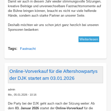
Damit wir auch in diesem Jahr wieder stimmungsvolle Sitzungen,
kreative Beiträge und unverwechselbare Fastnachtsmomente auf
die Bühne bringen können, braucht es nicht nur viele helfende
Hände, sondern auch starke Partner an unserer Seite.
Deshalb möchten wir uns schon jetzt ganz herzlich bei unseren
Sponsoren bedanken:
Weiterlesen
über
Fastnac
Tags
Fastnacht
kann
komme
–
DANKE
an
Online-Vorverkauf für die Aftershowpartys
unsere
der DJK startet am 03.01.2026
Sponsor
🎭
admin
💙
Mo., 05.01.2026 - 10:16
Die Party bei der DJK geht auch nach der Sitzung weiter: Ab
dem
03. Januar 2026
startet der
Online-Vorverkauf
für die