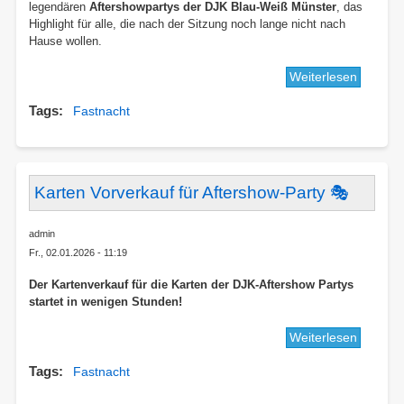
legendären
Aftershowpartys der DJK Blau-Weiß Münster
, das
Highlight für alle, die nach der Sitzung noch lange nicht nach
Hause wollen.
Weiterlesen
über
Online-
Tags
Fastnacht
Vorverk
für
die
Aftersh
der
Karten Vorverkauf für Aftershow-Party 🎭
DJK
startet
admin
am
Fr., 02.01.2026 - 11:19
03.01.2
Der Kartenverkauf für die Karten der DJK-Aftershow Partys
startet in wenigen Stunden!
Weiterlesen
über
Karten
Tags
Fastnacht
Vorverk
für