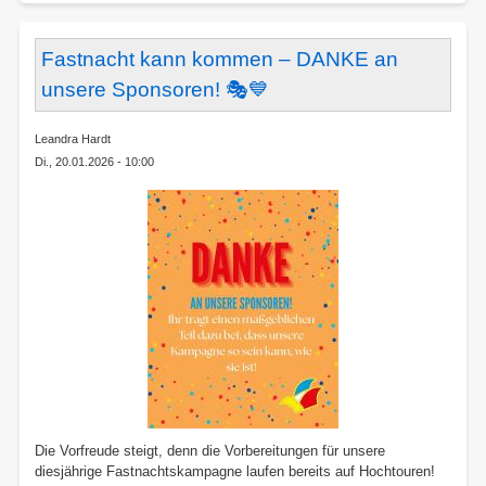
DJK
Blau-
Weiß
Fastnacht kann kommen – DANKE an
Münste
unsere Sponsoren! 🎭💙
e.V.
–
Leandra Hardt
Ein
Di., 20.01.2026 - 10:00
närrisc
Highligh
voller
Begeist
Die Vorfreude steigt, denn die Vorbereitungen für unsere
diesjährige Fastnachtskampagne laufen bereits auf Hochtouren!