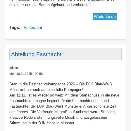
dekoriert und die Bars aufgebaut und vorbereitet.
Weiterlesen
über
Der
Tags
Fastnacht
Umbau
für
Fastnac
ist
gestarte
Abteilung Fastnacht
🚧
admin
Mo., 10.11.2025 - 09:56
Start in die Fastnachtskampagne 2026 – Die DJK Blau-Weiß
Münster freut sich auf eine tolle Kampagne!
Am 11.11. ist es wieder so weit: Mit dem Startschuss in die neue
Fastnachtskampagne beginnt für die Fastnachterinnen und
Fastnachter der DJK Blau-Weiß Münster e.V. die schönste Zeit
des Jahres. Die Vorfreude ist groß: auf unbeschwerte Stunden,
kreative Reden, stimmungsvolle Musik und ausgelassene
Stimmung in der DJK Halle in Münster.