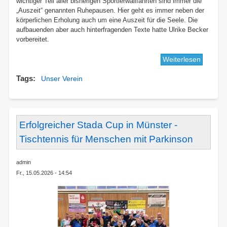
wichtiger Teil aller bisherigen Sportlerwallfahrten sind immer die
„Auszeit“ genannten Ruhepausen. Hier geht es immer neben der
körperlichen Erholung auch um eine Auszeit für die Seele. Die
aufbauenden aber auch hinterfragenden Texte hatte Ulrike Becker
vorbereitet.
Weiterlesen
über
Mit
Tags
Unser Verein
dem
Fahrrad
zum
Laurenz
-
Erfolgreicher Stada Cup in Münster -
DJK-
Tischtennis für Menschen mit Parkinson
Sportler
nach
admin
Gau-
Fr., 15.05.2026 - 14:54
Algeshe