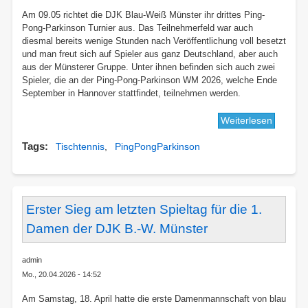
mit
Parkins
Am 09.05 richtet die DJK Blau-Weiß Münster ihr drittes Ping-
Pong-Parkinson Turnier aus. Das Teilnehmerfeld war auch
diesmal bereits wenige Stunden nach Veröffentlichung voll besetzt
und man freut sich auf Spieler aus ganz Deutschland, aber auch
aus der Münsterer Gruppe. Unter ihnen befinden sich auch zwei
Spieler, die an der Ping-Pong-Parkinson WM 2026, welche Ende
September in Hannover stattfindet, teilnehmen werden.
Weiterlesen
über
3.
Tags
Tischtennis
PingPongParkinson
Ping-
Pong-
Parkins
Turnier
in
Erster Sieg am letzten Spieltag für die 1.
Münste
Damen der DJK B.-W. Münster
admin
Mo., 20.04.2026 - 14:52
Am Samstag, 18. April hatte die erste Damenmannschaft von blau