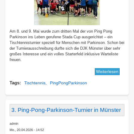
Am 8. und 9. Mai wurde zum dritten Mal der von Ping Pong
Parkinson ins Leben gerufene Stada Cup ausgerichtet – ein
Tischtennisturnier speziell für Menschen mit Parkinson. Schon bei
der Turnierausschreibung durfte sich die DJK Münster über sehr
großes Interesse und ein volles Starterfeld inklusive Warteliste
freuen.
Weiterlesen
über
Erfolgre
Tags
Tischtennis
PingPongParkinson
Stada
Cup
in
Münste
-
3. Ping-Pong-Parkinson-Turnier in Münster
Tischte
für
admin
Mensch
Mo., 20.04.2026 - 14:52