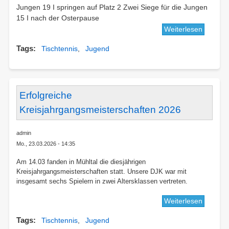
Jungen 19 I springen auf Platz 2 Zwei Siege für die Jungen
15 I nach der Osterpause
Weiterlesen
über
Jugends
Tags
Tischtennis
Jugend
KW
16
Erfolgreiche
Kreisjahrgangsmeisterschaften 2026
admin
Mo., 23.03.2026 - 14:35
Am 14.03 fanden in Mühltal die diesjährigen
Kreisjahrgangsmeisterschaften statt. Unsere DJK war mit
insgesamt sechs Spielern in zwei Altersklassen vertreten.
Weiterlesen
über
Erfolgre
Tags
Tischtennis
Jugend
Kreisja