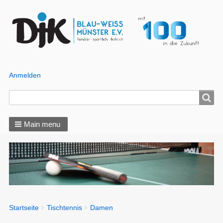
Anmelden
Benutzer
Menü
Search
Search
Main menu
You
Startseite
Tischtennis
Damen
Breadcrumbs
are