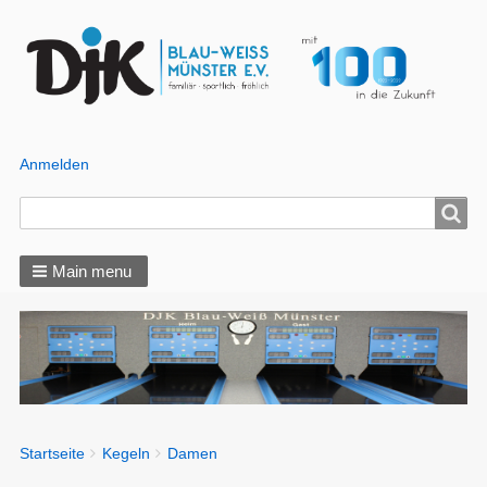
Anmelden
Benutzer
Menü
Search
Search
Main menu
You
Startseite
Kegeln
Damen
Breadcrumbs
are