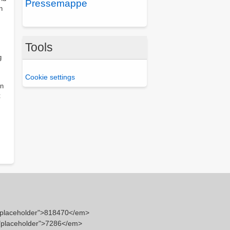
Pressemappe
n
Tools
g
Cookie settings
en
t
"placeholder">818470</em>
="placeholder">7286</em>