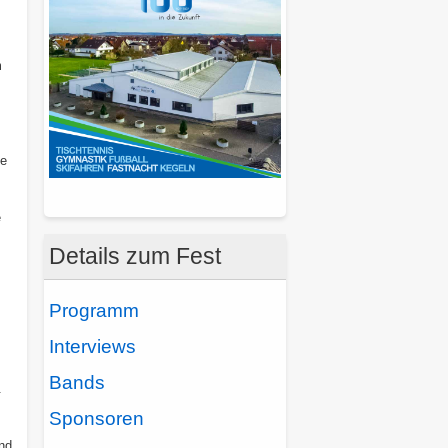
m
i
fe
e
s
Details zum Fest
Programm
Interviews
Bands
.
Sponsoren
nd