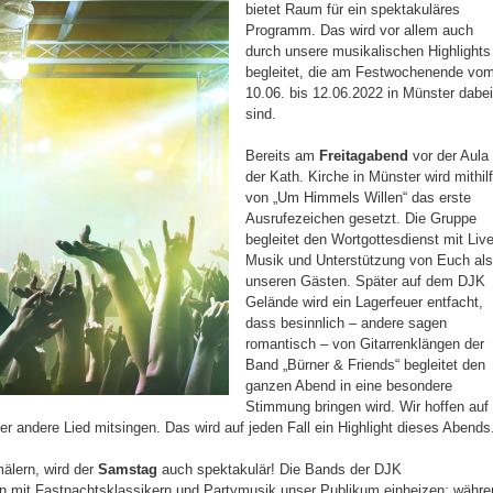
bietet Raum für ein spektakuläres
Programm. Das wird vor allem auch
durch unsere musikalischen Highlights
begleitet, die am Festwochenende vo
10.06. bis 12.06.2022 in Münster dabe
sind.
Bereits am
Freitagabend
vor der Aula
der Kath. Kirche in Münster wird mithil
von „Um Himmels Willen“ das erste
Ausrufezeichen gesetzt. Die Gruppe
begleitet den Wortgottesdienst mit Liv
Musik und Unterstützung von Euch al
unseren Gästen. Später auf dem DJK
Gelände wird ein Lagerfeuer entfacht,
dass besinnlich – andere sagen
romantisch – von Gitarrenklängen der
Band „Bürner & Friends“ begleitet den
ganzen Abend in eine besondere
Stimmung bringen wird. Wir hoffen auf
er andere Lied mitsingen. Das wird auf jeden Fall ein Highlight dieses Abends
älern, wird der
Samstag
auch spektakulär! Die Bands der DJK
n mit Fastnachtsklassikern und Partymusik unser Publikum einheizen; währe