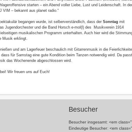
lageroffensive starten – ein Abend voller Liebe, Lust und Leidenschaft. In de
 VIM – bekannt aus planet radio.“
ktakulär begangen wurde, ist selberverständlich, dass der
Sonntag
mit
as Jugendorchester und die Band Horsch e-mol(l) des Musikverein 1914
ielseitigen musikalischen Programm unterhalten. Auch hier wird die Stimmun
 Musik erklingt.
nießen und am Lagerfeuer beschaulich mit Gitarrenmusik in die Feierlichkeit
, dass für Samstag eine gute Kondition beim Tanzen notwendig wird. Da pass
Musik das Wochenende abgeschlossen wird.
bei! Wir freuen uns auf Euch!
Besucher
Besucher insgesamt: <em class=
Eindeutige Besucher: <em class