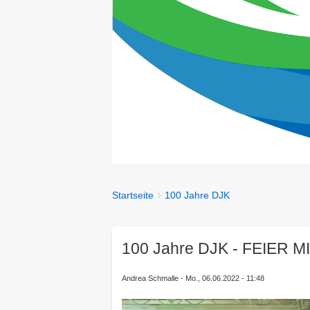
You
Startseite
100 Jahre DJK
Breadcrumbs
are
here:
100 Jahre DJK - FEIER M
Andrea Schmalle
Mo., 06.06.2022 - 11:48