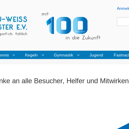
Anmel
Ben
Me
Searc
Sea
ennis
Kegeln
Gymnastik
Jugend
Fastnac
nke an alle Besucher, Helfer und Mitwirken