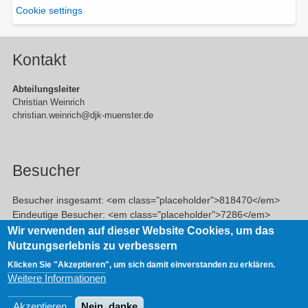
Cookie settings
Kontakt
Abteilungsleiter
Christian Weinrich
christian.weinrich@djk-muenster.de
Besucher
Besucher insgesamt: <em class="placeholder">818470</em>
Eindeutige Besucher: <em class="placeholder">7286</em>
Veröffentlichte Beiträge: <em class="placeholder">756</em>
Wir verwenden auf dieser Website Cookies, um das
Nutzungserlebnis zu verbessern
Klicken Sie "Akzeptieren", um sich damit einverstanden zu erklären.
Footer
Datenschutzerklärung
Impressum
Weitere Informationen
menu
Akzeptieren
Nein, danke